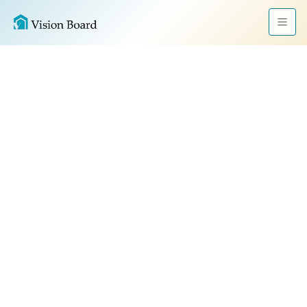
コ
ナ
ン
ビ
テ
ゲ
ン
ー
ツ
シ
Program
へ
ョ
VisionBoard
ス
ン
認定アドバイザー研修
キ
に
ッ
移
プ
動
VisionBoard協会では、
VisionBoardを顧客理解と意思決定支援の
フレームワークとして活用するために、体系的な認定
研修プログラムを提供しています。
人に依存しないのではなく、
人の価値を高めるために