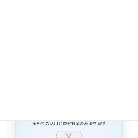
(ステップアップ式)
Fundamental
(基礎)
VisionBoardの概念・基本操作・基礎活用を習得
Associate
(実践初級)
実務での活用と顧客対応の基礎を習得